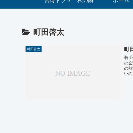
に元カレ』あらすじ
町田啓太
とキャストを紹
町
町田啓太
介！！
若手
の玄
の熱
いの