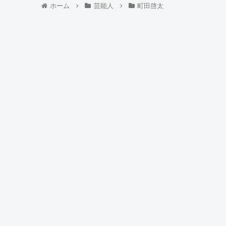
ホーム
芸能人
町田啓太