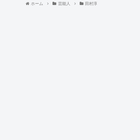
ホーム
芸能人
田村淳