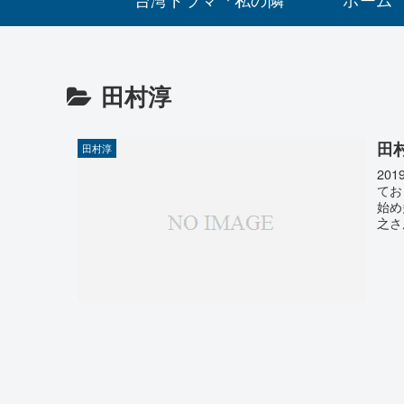
に元カレ』あらすじ
田村淳
とキャストを紹
田
田村淳
介！！
20
てお
始め
之さ