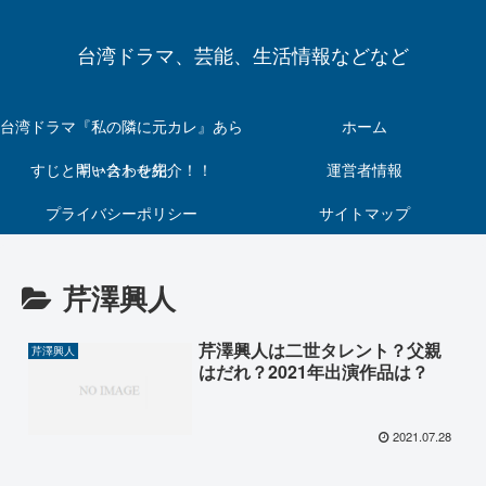
台湾ドラマ、芸能、生活情報などなど
台湾ドラマ『私の隣に元カレ』あら
ホーム
すじとキャストを紹介！！
問い合わせ先
運営者情報
プライバシーポリシー
サイトマップ
芹澤興人
芹澤興人は二世タレント？父親
芹澤興人
はだれ？2021年出演作品は？
2021.07.28