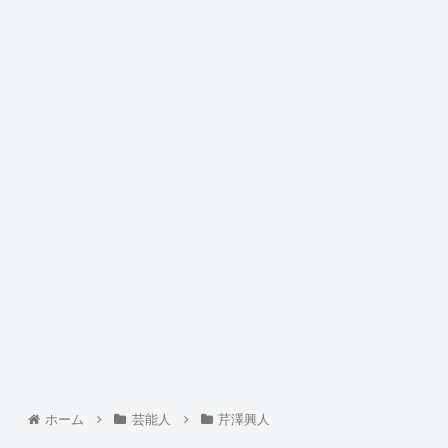
ホーム
芸能人
芹澤興人