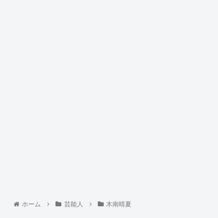
ホーム
芸能人
木南晴夏