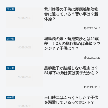
荒川静香の子供は慶應義塾幼稚
未分類
舎に通っている？習い事は？新
体操？
2025.04.18
城島茂の嫁・菊池梨沙とは24歳
未分類
差！！2人の馴れ初めは高級ラウ
ンジ？？子供は？？
2024.03.29
黒柳徹子が結婚しない理由は？
未分類
24歳下の弟は実は実子だから？
2024.02.16
玉山鉄二はふっくらした？子供
未分類
を溺愛しているってホント？