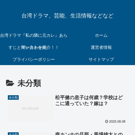
台湾ドラマ、芸能、生活情報などなど
台湾ドラマ『私の隣に元カレ』あら
ホーム
すじとキャストを紹介！！
問い合わせ先
運営者情報
プライバシーポリシー
サイトマップ
未分類
松平健の息子は何歳？学校はど
未分類
こに通っていた？嫁は？
2025.08.08
森カンナの旦那・馬場雄太との
未分類