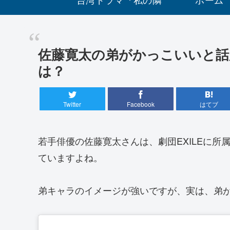
に元カレ』あらすじ
佐藤寛太の弟がかっこいいと話
とキャストを紹
は？
介！！
Twitter
Facebook
はてブ
若手俳優の佐藤寛太さんは、劇団EXILEに
ていますよね。
弟キャラのイメージが強いですが、実は、弟が