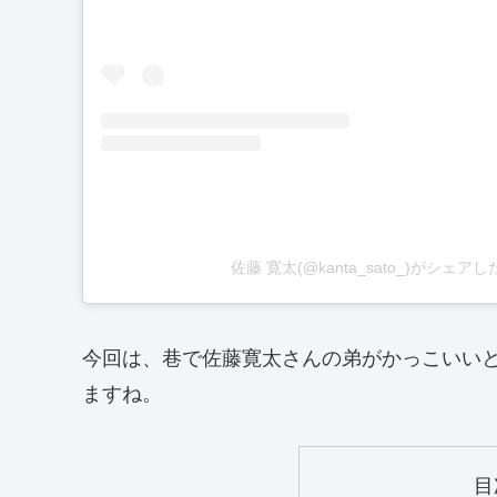
佐藤 寛太(@kanta_sato_)がシェア
今回は、巷で佐藤寛太さんの弟がかっこいい
ますね。
目