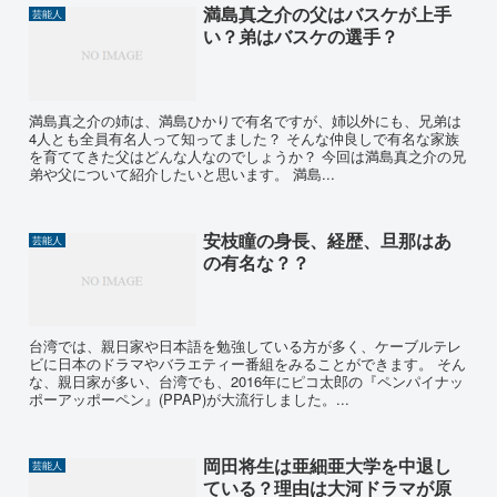
満島真之介の父はバスケが上手
芸能人
い？弟はバスケの選手？
満島真之介の姉は、満島ひかりで有名ですが、姉以外にも、兄弟は
4人とも全員有名人って知ってました？ そんな仲良しで有名な家族
を育ててきた父はどんな人なのでしょうか？ 今回は満島真之介の兄
弟や父について紹介したいと思います。 満島...
安枝瞳の身長、経歴、旦那はあ
芸能人
の有名な？？
台湾では、親日家や日本語を勉強している方が多く、ケーブルテレ
ビに日本のドラマやバラエティー番組をみることができます。 そん
な、親日家が多い、台湾でも、2016年にピコ太郎の『ペンパイナッ
ポーアッポーペン』(PPAP)が大流行しました。...
岡田将生は亜細亜大学を中退し
芸能人
ている？理由は大河ドラマが原