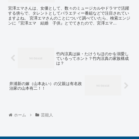
宮澤エマさんは、女優として、数々のミュージカルやドラマで活躍
する傍らで、タレントとしてバラエティー番組などで注目されてい
ますよね。 宮澤エマさんのことについて調べていたら、検索エンジ
ンに『宮澤エマ 結婚 子供』とでてきたので、宮澤エマ...
竹内涼真は妹・たけうちほのかを溺愛し
ているってホント？竹内涼真の家族構成
は？
井浦新の嫁（山本あい）の父親は有名政
治家の山本有二！！
ホーム
芸能人